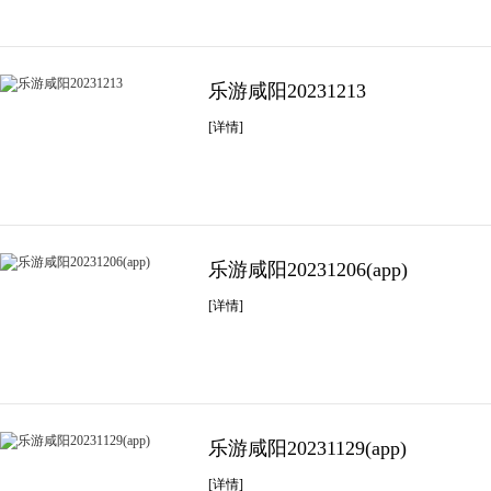
乐游咸阳20231213
[详情]
乐游咸阳20231206(app)
[详情]
乐游咸阳20231129(app)
[详情]