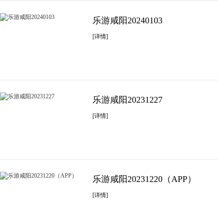
乐游咸阳20240103
[详情]
乐游咸阳20231227
[详情]
乐游咸阳20231220（APP）
[详情]